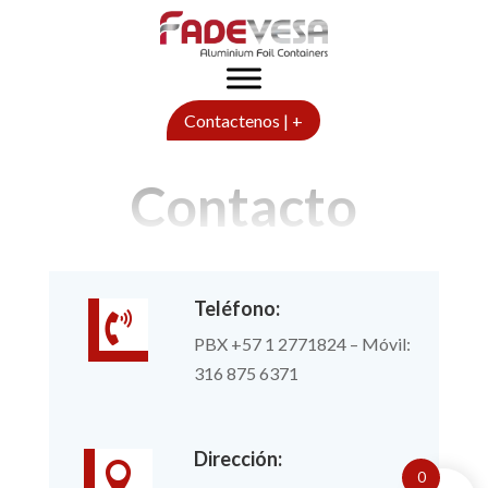
Contactenos | +
Contacto
Teléfono:

PBX +57 1 2771824 – Móvil:
316 875 6371
Dirección:

0