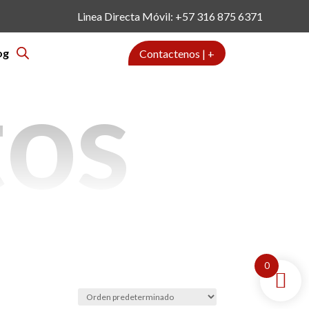
Linea Directa Móvil: +57 316 875 6371
og
Contactenos | +
tos
0