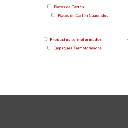
Platos de Cartón
Platos de Cartón Cuadrados
Productos termoformados
Empaques Termoformados