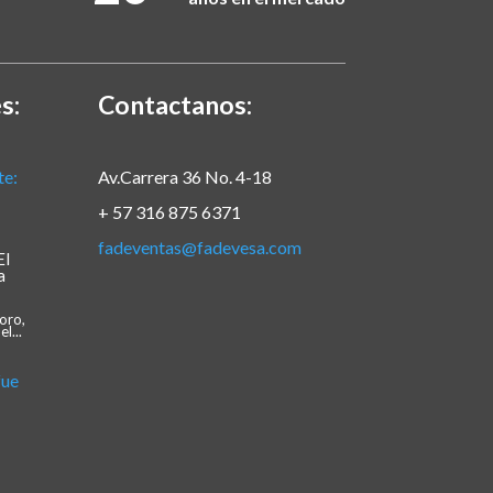
s:
Contactanos:
Av.Carrera 36 No. 4-18
+ 57 316 875 6371
fadeventas@fadevesa.com
El
a
oro,
l...