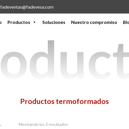
l: fadeventas@fadevesa.com
o
Productos
Soluciones
Nuestro compromiso
Bl
oduc
Productos termoformados
Mostrando los 2 resultados
−