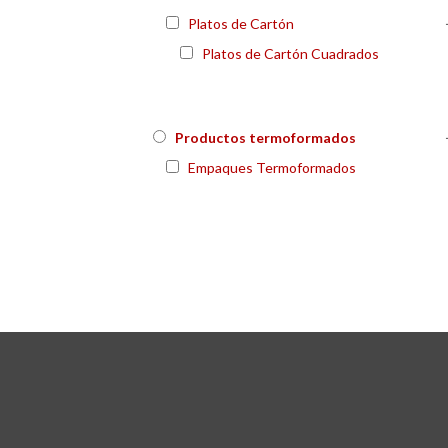
Platos de Cartón
Platos de Cartón Cuadrados
Productos termoformados
Empaques Termoformados