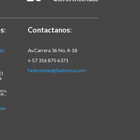
s:
Contactanos:
Av.Carrera 36 No. 4-18
+ 57 316 875 6371
fadeventas@fadevesa.com
El
a
oro,
l...