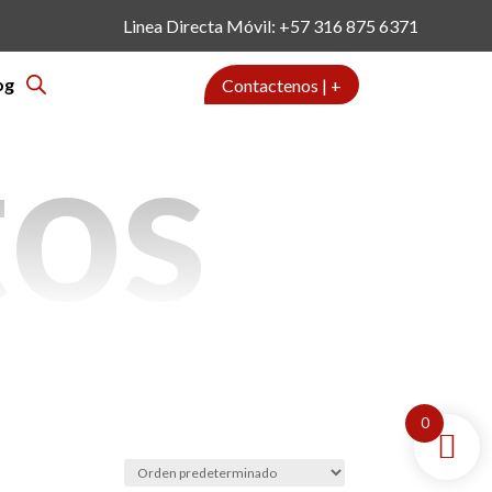
Linea Directa Móvil: +57 316 875 6371
og
Contactenos | +
tos
0