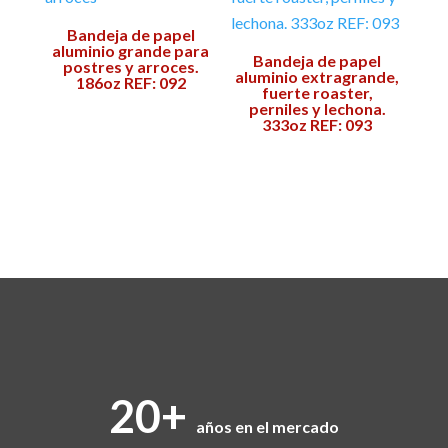
Bandeja de papel
aluminio grande para
Bandeja de papel
postres y arroces.
aluminio extragrande,
186oz REF: 092
fuerte roaster,
perniles y lechona.
333oz REF: 093
20+
años en el mercado