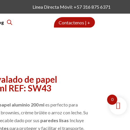
Linea Directa Móvil: +57 316 875 6371
og
Contactenos | +
alado de papel
ml REF: SW43
0
apel aluminio 200 ml
es perfecto para
rownies, crème brûlée o arroz con leche. Su
pecable dado por sus
paredes lisas
Incluye
ntes
para proteger y facilitar el transporte.