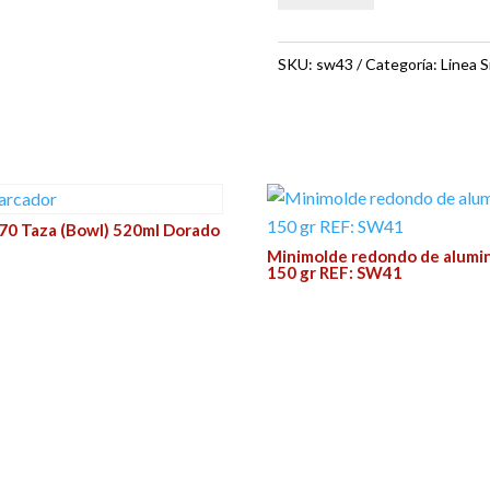
ovalado
de
SKU:
sw43
Categoría:
Linea 
papel
aluminio
200
ml
REF:
SW43
0 Taza (Bowl) 520ml Dorado
Minimolde redondo de alumi
cantidad
150 gr REF: SW41