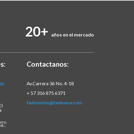
20+
años en el mercado
s:
Contactanos:
Av.Carrera 36 No. 4-18
+ 57 316 875 6371
fadeventas@fadevesa.com
El
a
oro,
l...