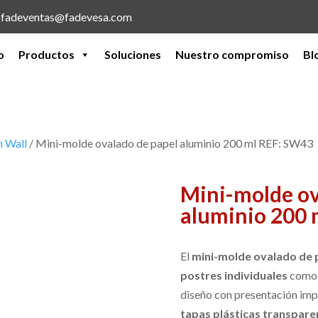
l: fadeventas@fadevesa.com
o
Productos
Soluciones
Nuestro compromiso
Bl
h Wall
/ Mini-molde ovalado de papel aluminio 200 ml REF: SW43
Mini-molde ov
aluminio 200 
El
mini-molde ovalado de p
postres individuales
como b
diseño con presentación im
tapas plásticas transpare