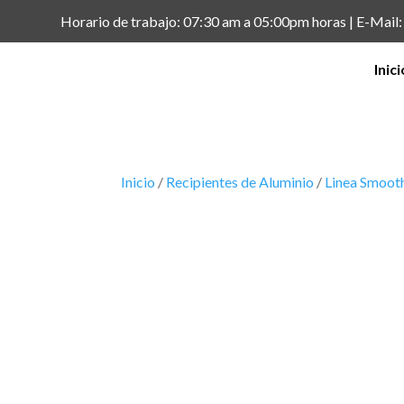
Horario de trabajo: 07:30 am a 05:00pm horas | E-Mai
Inici
Inicio
/
Recipientes de Aluminio
/
Linea Smoot