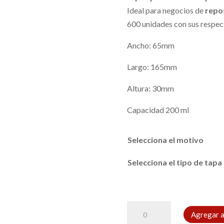
Ideal para negocios de
repos
600 unidades con sus respect
Ancho: 65mm
Largo: 165mm
Altura: 30mm
Capacidad 200 ml
Selecciona el motivo
Selecciona el tipo de tapa
Mini-
Agregar a 
molde